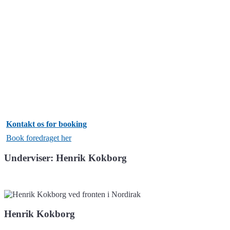
Højskoler, uddannelser, foreninger m.v.
Varighed:
Foredraget har en varighed på enten 1,5 time eller 2 timer.
Pris:
3.995 kr. ex moms. Dertil kommer udgifter til transport.
Booking:
Kontakt os for booking
eller ring på tlf.nr: 4233 0966
Book foredraget her
Underviser: Henrik Kokborg
Henrik Kokborg