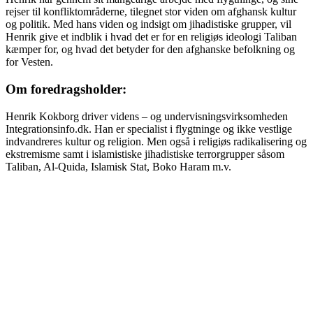
rejser til konfliktområderne, tilegnet stor viden om afghansk kultur
og politik. Med hans viden og indsigt om jihadistiske grupper, vil
Henrik give et indblik i hvad det er for en religiøs ideologi Taliban
kæmper for, og hvad det betyder for den afghanske befolkning og
for Vesten.
Om foredragsholder:
Henrik Kokborg driver videns – og undervisningsvirksomheden
Integrationsinfo.dk. Han er specialist i flygtninge og ikke vestlige
indvandreres kultur og religion. Men også i religiøs radikalisering og
ekstremisme samt i islamistiske jihadistiske terrorgrupper såsom
Taliban, Al-Quida, Islamisk Stat, Boko Haram m.v.
Målgruppe og pris
Målgruppe: