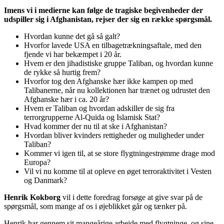
Imens vi i medierne kan følge de tragiske begivenheder der
udspiller sig i Afghanistan, rejser der sig en række spørgsmål.
Hvordan kunne det gå så galt?
Hvorfor lavede USA en tilbagetrækningsaftale, med den
fjende vi har bekæmpet i 20 år.
Hvem er den jihadistiske gruppe Taliban, og hvordan kunne
de rykke så hurtig frem?
Hvorfor tog den Afghanske hær ikke kampen op med
Talibanerne, når nu kollektionen har trænet og udrustet den
Afghanske hær i ca. 20 år?
Hvem er Taliban og hvordan adskiller de sig fra
terrorgrupperne Al-Quida og Islamisk Stat?
Hvad kommer der nu til at ske i Afghanistan?
Hvordan bliver kvinders rettigheder og muligheder under
Taliban?
Kommer vi igen til, at se store flygtningestrømme drage mod
Europa?
Vil vi nu komme til at opleve en øget terroraktivitet i Vesten
og Danmark?
Henrik Kokborg
vil i dette foredrag forsøge at give svar på de
spørgsmål, som mange af os i øjeblikket går og tænker på.
Henrik har gennem sit mangeårige arbejde med flygtninge, og sine