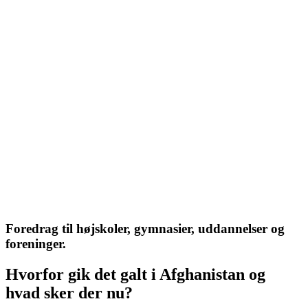
Foredrag
Hvorfor gik det galt i
Afghanistan og hvad sker der
nu?
Foredrag til højskoler, gymnasier, uddannelser og
foreninger.
23/08/2021
Hvorfor gik det galt i Afghanistan og
hvad sker der nu?