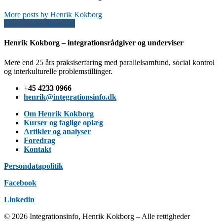
More posts by Henrik Kokborg
Share
Tweet
Share
Pin
Henrik Kokborg – integrationsrådgiver og underviser
Mere end 25 års praksiserfaring med parallelsamfund, social kontrol
og interkulturelle problemstillinger.
+45 4233 0966
henrik@integrationsinfo.dk
Om Henrik Kokborg
Kurser og faglige oplæg
Artikler og analyser
Foredrag
Kontakt
Persondatapolitik
Facebook
Linkedin
© 2026 Integrationsinfo, Henrik Kokborg – Alle rettigheder