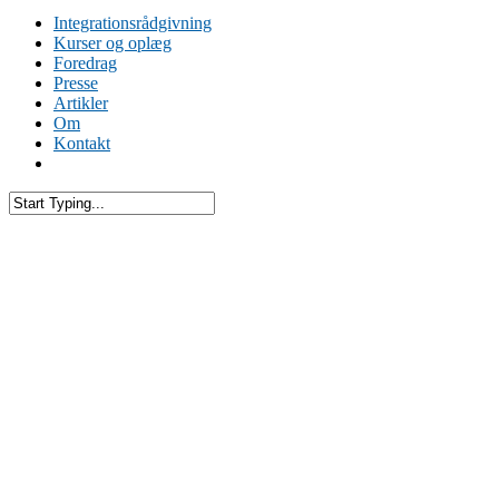
Integrationsrådgivning
Kurser og oplæg
Foredrag
Presse
Artikler
Om
Kontakt