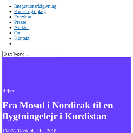
Integrationsrådgivning
Kurser og oplæg
Foredrag
Presse
Artikler
Om
Kontakt
Rejser
Fra Mosul i Nordirak til en
flygtningelejr i Kurdistan
19/07/2018
oktober 1st, 2018