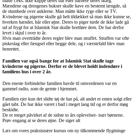
måtte f.eks. ikke klippe deres hår eller barbere deres skæg.
Mændene og drengenes bukser skulle have en bestemt længde, så
de stumbede over anklerne. Man måtte ikke ryge eller se TV.
Kvinderne og pigerne skulle gå helt tildækket så man ikke kunne se,
hverken hænder, hår eller øjne.
Deres to piger turde de ikke lade gå
ud af frygt for at Islamisk Stat skulle bortføre dem. De har derfor
levet i skjul i over to år.
Hvis man overtrådte deres regler blev man straffet. Straffen var ofte
piskeslag eller fængsel eller begge dele, og i værstefald blev man
henrettet.
Familien var også bange for at Islamisk Stat skulle tage
kvinderne og pigerne. Derfor er de blevet holdt indendøre i
familiens hus i over 2 år.
Den eneste forbindelse familien havde til omverdenen var en
gammel radio, som de gemte i hjemmet.
Familien ejer kun det slidte tøj de har på, alt andet er enten solgt eller
gået tabt. De har ikke været i bad i meget lang tid og er derfor møg
beskidte.
De er meget påvirket af de sidste to års oplevelser- især børnene.
Prøv engang at se deres øjne. De siger alt
Læs om vores praksisnære kursus om ny tilkommende flygtninge