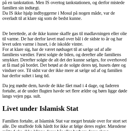
på en tankstation. Men IS overtog tankstationen, og derfor mistede
familien sin indtægt.
Da IS ikke hjalp indbyggerne i Mosul på nogen måde, var de
overladt
til at klare sig som de bedst kunne.
De berettede, at de ikke kunne skaffe gas til madlavningen eller olie
til varme. De har derfor lavet mad over bål i de sidste to år og har
levet uden varme i huset, i de iskolde vintre.
For at klare sig, har de været nødsaget til at sælge ud af alle
familiens værdier. Først solgte de bilen, og derefter alle familiens
smykker. Derefter solgte de alt det der kunne sælges, for overhoved
at få mad på bordet. Det betød at de solgte deres tøj, husets døre og
vinduer osv. Til sidst var der ikke mere at sælge ud af og familien
har derfor sultet i lang tid.
Da jeg mødte dem, havde de ikke fået mad i 4 dage, og faderen
fortalte, at de under flugten havde set flere ældre og børn ligge døde
langs vejen pga. sult.
Livet under Islamisk Stat
Familien fortalte, at Islamisk Stat var meget brutale over for stort set
alle. De straffede folk hårdt for ikke at følge deres regler. Mændene