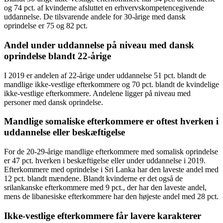
og 74 pct. af kvinderne afsluttet en erhvervskompetencegivende
uddannelse. De tilsvarende andele for 30-årige med dansk
oprindelse er 75 og 82 pct.
Andel under uddannelse på niveau med dansk
oprindelse blandt 22-årige
I 2019 er andelen af 22-årige under uddannelse 51 pct. blandt de
mandlige ikke-vestlige efterkommere og 70 pct. blandt de kvindelige
ikke-vestlige efterkommere. Andelene ligger på niveau med
personer med dansk oprindelse.
Mandlige somaliske efterkommere er oftest hverken i
uddannelse eller beskæftigelse
For de 20-29-årige mandlige efterkommere med somalisk oprindelse
er 47 pct. hverken i beskæftigelse eller under uddannelse i 2019.
Efterkommere med oprindelse i Sri Lanka har den laveste andel med
12 pct. blandt mændene. Blandt kvinderne er det også de
srilankanske efterkommere med 9 pct., der har den laveste andel,
mens de libanesiske efterkommere har den højeste andel med 28 pct.
Ikke-vestlige efterkommere får lavere karakterer