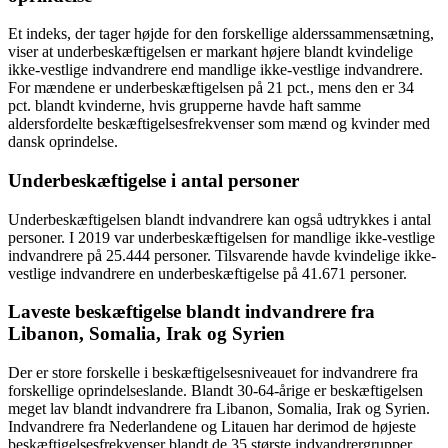
Et indeks, der tager højde for den forskellige alderssammensætning,
viser at underbeskæftigelsen er markant højere blandt kvindelige
ikke-vestlige indvandrere end mandlige ikke-vestlige indvandrere.
For mændene er underbeskæftigelsen på 21 pct., mens den er 34
pct. blandt kvinderne, hvis grupperne havde haft samme
aldersfordelte beskæftigelsesfrekvenser som mænd og kvinder med
dansk oprindelse.
Underbeskæftigelse i antal personer
Underbeskæftigelsen blandt indvandrere kan også udtrykkes i antal
personer. I 2019 var underbeskæftigelsen for mandlige ikke-vestlige
indvandrere på 25.444 personer. Tilsvarende havde kvindelige ikke-
vestlige indvandrere en underbeskæftigelse på 41.671 personer.
Laveste beskæftigelse blandt indvandrere fra
Libanon, Somalia, Irak og Syrien
Der er store forskelle i beskæftigelsesniveauet for indvandrere fra
forskellige oprindelseslande. Blandt 30-64-årige er beskæftigelsen
meget lav blandt indvandrere fra Libanon, Somalia, Irak og Syrien.
Indvandrere fra Nederlandene og Litauen har derimod de højeste
beskæftigelsesfrekvenser blandt de 35 største indvandrergrupper.