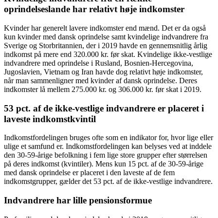
oprindelseslande har relativt høje indkomster
Kvinder har generelt lavere indkomster end mænd. Det er da også
kun kvinder med dansk oprindelse samt kvindelige indvandrere fra
Sverige og Storbritannien, der i 2019 havde en gennemsnitlig årlig
indkomst på mere end 320.000 kr. før skat. Kvindelige ikke-vestlige
indvandrere med oprindelse i Rusland, Bosnien-Hercegovina,
Jugoslavien, Vietnam og Iran havde dog relativt høje indkomster,
når man sammenligner med kvinder af dansk oprindelse. Deres
indkomster lå mellem 275.000 kr. og 306.000 kr. før skat i 2019.
53 pct. af de ikke-vestlige indvandrere er placeret i
laveste indkomstkvintil
Indkomstfordelingen bruges ofte som en indikator for, hvor lige eller
ulige et samfund er. Indkomstfordelingen kan belyses ved at inddele
den 30-59-årige befolkning i fem lige store grupper efter størrelsen
på deres indkomst (kvintiler). Mens kun 15 pct. af de 30-59-årige
med dansk oprindelse er placeret i den laveste af de fem
indkomstgrupper, gælder det 53 pct. af de ikke-vestlige indvandrere.
Indvandrere har lille pensionsformue