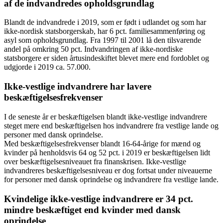
af de indvandredes opholdsgrundlag
Blandt de indvandrede i 2019, som er født i udlandet og som har
ikke-nordisk statsborgerskab, har 6 pct. familiesammenføring og
asyl som opholdsgrundlag. Fra 1997 til 2001 lå den tilsvarende
andel på omkring 50 pct. Indvandringen af ikke-nordiske
statsborgere er siden årtusindeskiftet blevet mere end fordoblet og
udgjorde i 2019 ca. 57.000.
Ikke-vestlige indvandrere har lavere
beskæftigelsesfrekvenser
I de seneste år er beskæftigelsen blandt ikke-vestlige indvandrere
steget mere end beskæftigelsen hos indvandrere fra vestlige lande og
personer med dansk oprindelse.
Med beskæftigelsesfrekvenser blandt 16-64-årige for mænd og
kvinder på henholdsvis 64 og 52 pct. i 2019 er beskæftigelsen lidt
over beskæftigelsesniveauet fra finanskrisen. Ikke-vestlige
indvandreres beskæftigelsesniveau er dog fortsat under niveauerne
for personer med dansk oprindelse og indvandrere fra vestlige lande.
Kvindelige ikke-vestlige indvandrere er 34 pct.
mindre beskæftiget end kvinder med dansk
oprindelse