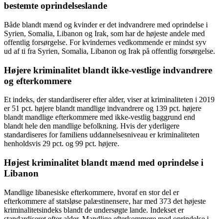
bestemte oprindelseslande
Både blandt mænd og kvinder er det indvandrere med oprindelse i
Syrien, Somalia, Libanon og Irak, som har de højeste andele med
offentlig forsørgelse. For kvindernes vedkommende er mindst syv
ud af ti fra Syrien, Somalia, Libanon og Irak på offentlig forsørgelse.
Højere kriminalitet blandt ikke-vestlige indvandrere
og efterkommere
Et indeks, der standardiserer efter alder, viser at kriminaliteten i 2019
er 51 pct. højere blandt mandlige indvandrere og 139 pct. højere
blandt mandlige efterkommere med ikke-vestlig baggrund end
blandt hele den mandlige befolkning. Hvis der yderligere
standardiseres for familiens uddannelsesniveau er kriminaliteten
henholdsvis 29 pct. og 99 pct. højere.
Højest kriminalitet blandt mænd med oprindelse i
Libanon
Mandlige libanesiske efterkommere, hvoraf en stor del er
efterkommere af statsløse palæstinensere, har med 373 det højeste
kriminalitetsindeks blandt de undersøgte lande. Indekset er
standardiseret efter alder. Mandlige efterkommere med oprindelse i