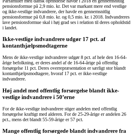
Parfamilier med dansk oprindelse havde i 2018 en gennemsnitlig
pensionsformue på 2,9 mio. kr. Det var markant mere end vestlige
og ikke-vestlige indvandrere, der havde en gennemsnitlig
pensionsformue på 0,8 mio. kr. og 0,5 mio. kr. i 2018. Indvandreres
lave pensionsformue skal i høj grad ses i relation til deres opholdstid
i landet.
Ikke-vestlige indvandrere udgør 17 pct. af
kontanthjælpsmodtagerne
Mens de ikke-vestlige indvandrere udgør 8 pct. af hele den 16-64-
årige befolkning, er deres andel af de 16-64-årige på offentlig
forsørgelse 11 pct. Deres overrepræsentation er særligt stor blandt
kontanthjælpsmodtagere, hvoraf 17 pct. er ikke-vestlige
indvandrere.
Høj andel med offentlig forsørgelse blandt ikke-
vestlige indvandrere i 50’erne
For de ikke-vestlige indvandrere stiger andelen med offentlig
forsørgelse kraftigt med alderen. For de 25-29-årige er andelen 26
pct., mens det blandt 55-59-årige er 57 pct.
Mange offentlig forsørgede blandt indvandrere fra