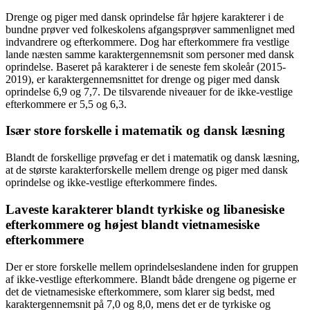
Drenge og piger med dansk oprindelse får højere karakterer i de
bundne prøver ved folkeskolens afgangsprøver sammenlignet med
indvandrere og efterkommere. Dog har efterkommere fra vestlige
lande næsten samme karaktergennemsnit som personer med dansk
oprindelse. Baseret på karakterer i de seneste fem skoleår (2015-
2019), er karaktergennemsnittet for drenge og piger med dansk
oprindelse 6,9 og 7,7. De tilsvarende niveauer for de ikke-vestlige
efterkommere er 5,5 og 6,3.
Især store forskelle i matematik og dansk læsning
Blandt de forskellige prøvefag er det i matematik og dansk læsning,
at de største karakterforskelle mellem drenge og piger med dansk
oprindelse og ikke-vestlige efterkommere findes.
Laveste karakterer blandt tyrkiske og libanesiske
efterkommere og højest blandt vietnamesiske
efterkommere
Der er store forskelle mellem oprindelseslandene inden for gruppen
af ikke-vestlige efterkommere. Blandt både drengene og pigerne er
det de vietnamesiske efterkommere, som klarer sig bedst, med
karaktergennemsnit på 7,0 og 8,0, mens det er de tyrkiske og