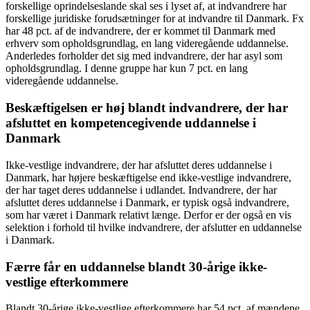
forskellige oprindelseslande skal ses i lyset af, at indvandrere har
forskellige juridiske forudsætninger for at indvandre til Danmark. Fx
har 48 pct. af de indvandrere, der er kommet til Danmark med
erhverv som opholdsgrundlag, en lang videregående uddannelse.
Anderledes forholder det sig med indvandrere, der har asyl som
opholdsgrundlag. I denne gruppe har kun 7 pct. en lang
videregående uddannelse.
Beskæftigelsen er høj blandt indvandrere, der har
afsluttet en kompetencegivende uddannelse i
Danmark
Ikke-vestlige indvandrere, der har afsluttet deres uddannelse i
Danmark, har højere beskæftigelse end ikke-vestlige indvandrere,
der har taget deres uddannelse i udlandet. Indvandrere, der har
afsluttet deres uddannelse i Danmark, er typisk også indvandrere,
som har været i Danmark relativt længe. Derfor er der også en vis
selektion i forhold til hvilke indvandrere, der afslutter en uddannelse
i Danmark.
Færre får en uddannelse blandt 30-årige ikke-
vestlige efterkommere
Blandt 30-årige ikke-vestlige efterkommere har 54 pct. af mændene