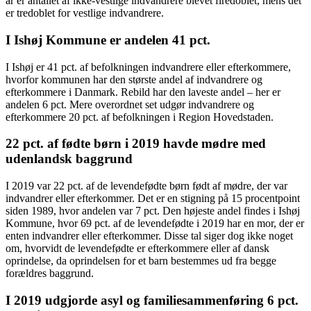
år er antallet af ikke-vestlige indvandrere blevet firedoblet, mens det
er tredoblet for vestlige indvandrere.
I Ishøj Kommune er andelen 41 pct.
I Ishøj er 41 pct. af befolkningen indvandrere eller efterkommere,
hvorfor kommunen har den største andel af indvandrere og
efterkommere i Danmark. Rebild har den laveste andel – her er
andelen 6 pct. Mere overordnet set udgør indvandrere og
efterkommere 20 pct. af befolkningen i Region Hovedstaden.
22 pct. af fødte børn i 2019 havde mødre med
udenlandsk baggrund
I 2019 var 22 pct. af de levendefødte børn født af mødre, der var
indvandrer eller efterkommer. Det er en stigning på 15 procentpoint
siden 1989, hvor andelen var 7 pct. Den højeste andel findes i Ishøj
Kommune, hvor 69 pct. af de levendefødte i 2019 har en mor, der er
enten indvandrer eller efterkommer. Disse tal siger dog ikke noget
om, hvorvidt de levendefødte er efterkommere eller af dansk
oprindelse, da oprindelsen for et barn bestemmes ud fra begge
forældres baggrund.
I 2019 udgjorde asyl og familiesammenføring 6 pct.