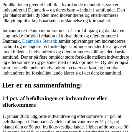
Publikationen giver et indblik i, hvordan de mennesker, som er
indvandret til Danmark – og deres børn – indgår i samfundet. Den
går blandt andet i dybden med indvandreres og efterkommeres
tilknytning til arbejdsmarkedet, uddannelse og kriminalitet.
Indvandrere i Danmark udkommer i år for 14. gang og dækker en
lang række forhold i relation til indvandrere og efterkommere i
Danmark.
Danmarks Statistik
samler oplysninger om indvandreres
forhold og deltagelse på forskellige samfundsområder for at give et
bredt billede af indvandreres og efterkommeres stilling i det danske
samfund. Der er på flere områder store forskelle mellem indvandrere
og efterkommere og personer med dansk oprindelse. Og der er også
store forskelle mellem indvandrere på tværs af køn, og hvordan
indvandrere fra forskellige lande klarer sig i det danske samfund.
Her er en sammenfatning:
14 pct. af befolkningen er indvandrere eller
efterkommere
1. januar 2020 udgjorde indvandrere og efterkommere 14 pct. af
befolkningen i Danmark. Andelen af indvandrere er 11 pct., og
blandt dem er 58 pct. fra ikke-vestlige lande. I løbet af de seneste 30