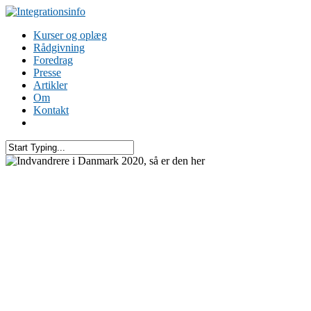
Kurser og oplæg
Rådgivning
Foredrag
Presse
Artikler
Om
Kontakt
Debat
Indvandrere i Danmark 2020,
så er den her
08/04/2021