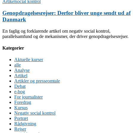
Artikel
social kontrol
Genopdragelsesrejser: Derfor bliver unge sendt ud af
Danmark
En faglig og forklarende artikel om negativ social kontrol,
parallelsamfund og de mekanismer, der driver genopdragelsesrejser.
Kategorier
Aktuelle kurser
alle
Analyse
Artikel
Artikler og presseomtale
Debat
e-bog
For journalister
Foredrag
Kursus
Negativ social kontrol
Portræt
Rådgivning
Rejser