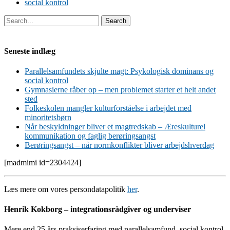
social kontrol
Search
Seneste indlæg
Parallelsamfundets skjulte magt: Psykologisk dominans og
social kontrol
Gymnasierne råber op – men problemet starter et helt andet
sted
Folkeskolen mangler kulturforståelse i arbejdet med
minoritetsbørn
Når beskyldninger bliver et magtredskab – Æreskulturel
kommunikation og faglig berøringsangst
Berøringsangst – når normkonflikter bliver arbejdshverdag
[madmimi id=2304424]
Læs mere om vores persondatapolitik
her
.
Henrik Kokborg – integrationsrådgiver og underviser
Mere end 25 års praksiserfaring med parallelsamfund, social kontrol